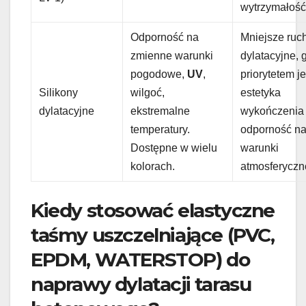
wytrzymałość
Odporność na
Mniejsze ruc
zmienne warunki
dylatacyjne, 
pogodowe,
UV
,
priorytetem je
Silikony
wilgoć,
estetyka
dylatacyjne
ekstremalne
wykończenia 
temperatury.
odporność n
Dostępne w wielu
warunki
kolorach.
atmosferyczn
Kiedy stosować elastyczne
taśmy uszczelniające (PVC,
EPDM, WATERSTOP) do
naprawy dylatacji tarasu