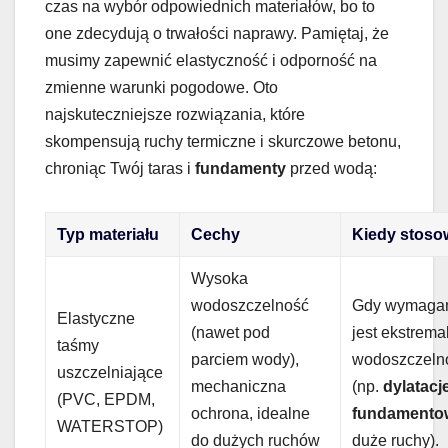
czas na wybór odpowiednich materiałów, bo to
one zdecydują o trwałości naprawy. Pamiętaj, że
musimy zapewnić elastyczność i odporność na
zmienne warunki pogodowe. Oto
najskuteczniejsze rozwiązania, które
skompensują ruchy termiczne i skurczowe betonu,
chroniąc Twój taras i
fundamenty
przed wodą:
Typ materiału
Cechy
Kiedy stoso
Wysoka
wodoszczelność
Gdy wymaga
Elastyczne
(nawet pod
jest ekstrema
taśmy
parciem wody),
wodoszczeln
uszczelniające
mechaniczna
(np.
dylatacj
(PVC, EPDM,
ochrona, idealne
fundamento
WATERSTOP)
do dużych ruchów
duże ruchy).