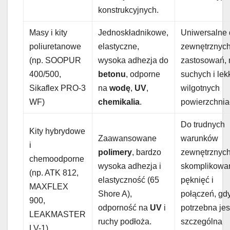
konstrukcyjnych.
Masy i kity
Jednoskładnikowe,
Uniwersalne
poliuretanowe
elastyczne,
zewnętrznyc
(np. SOOPUR
wysoka adhezja do
zastosowań, 
400/500,
betonu
, odporne
suchych i lek
Sikaflex PRO-3
na
wodę
,
UV
,
wilgotnych
WF)
chemikalia
.
powierzchnia
Do trudnych
Kity hybrydowe
Zaawansowane
warunków
i
polimery
, bardzo
zewnętrznych
chemoodporne
wysoka adhezja i
skomplikowa
(np. ATK 812,
elastyczność (65
pęknięć i
MAXFLEX
Shore A),
połączeń, gd
900,
odporność na
UV
i
potrzebna jes
LEAKMASTER
ruchy podłoża.
szczególna
LV-1)