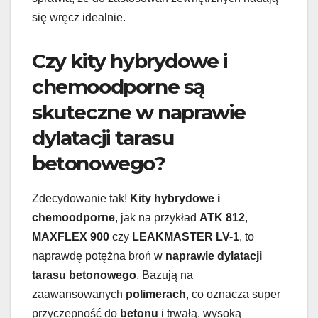
się wręcz idealnie.
Czy kity hybrydowe i
chemoodporne są
skuteczne w naprawie
dylatacji tarasu
betonowego?
Zdecydowanie tak!
Kity hybrydowe i
chemoodporne
, jak na przykład
ATK 812
,
MAXFLEX 900
czy
LEAKMASTER LV-1
, to
naprawdę potężna broń w
naprawie dylatacji
tarasu betonowego
. Bazują na
zaawansowanych
polimerach
, co oznacza super
przyczepność do
betonu
i trwałą, wysoką