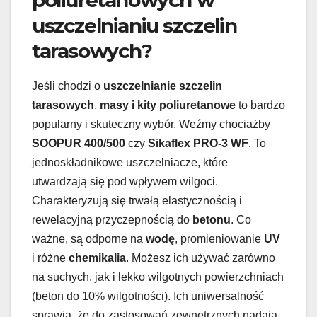
poliuretanowych w
uszczelnianiu szczelin
tarasowych?
Jeśli chodzi o
uszczelnianie szczelin
tarasowych
,
masy i kity poliuretanowe
to bardzo
popularny i skuteczny wybór. Weźmy chociażby
SOOPUR 400/500
czy
Sikaflex PRO-3 WF
. To
jednoskładnikowe uszczelniacze, które
utwardzają się pod wpływem wilgoci.
Charakteryzują się trwałą elastycznością i
rewelacyjną przyczepnością do
betonu
. Co
ważne, są odporne na
wodę
, promieniowanie
UV
i różne
chemikalia
. Możesz ich używać zarówno
na suchych, jak i lekko wilgotnych powierzchniach
(beton do 10% wilgotności). Ich uniwersalność
sprawia, że do zastosowań zewnętrznych nadają