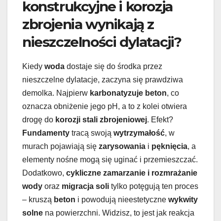
konstrukcyjne i korozja
zbrojenia wynikają z
nieszczelności dylatacji?
Kiedy
woda
dostaje się do środka przez
nieszczelne dylatacje, zaczyna się prawdziwa
demolka. Najpierw
karbonatyzuje beton
, co
oznacza obniżenie jego pH, a to z kolei otwiera
drogę do
korozji stali zbrojeniowej
. Efekt?
Fundamenty
tracą swoją
wytrzymałość
, w
murach pojawiają się
zarysowania
i
pęknięcia
, a
elementy nośne mogą się uginać i przemieszczać.
Dodatkowo,
cykliczne zamarzanie i rozmrażanie
wody
oraz
migracja soli
tylko potęgują ten proces
– kruszą
beton
i powodują nieestetyczne
wykwity
solne
na powierzchni. Widzisz, to jest jak reakcja