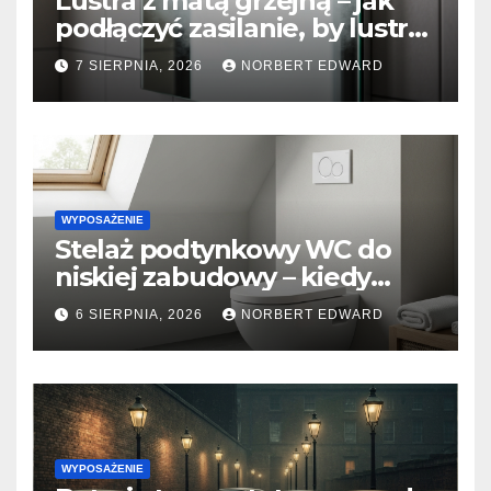
Lustra z matą grzejną – jak
podłączyć zasilanie, by lustro
nigdy nie parowało?
7 SIERPNIA, 2026
NORBERT EDWARD
WYPOSAŻENIE
Stelaż podtynkowy WC do
niskiej zabudowy – kiedy
warto go wybrać i jak
6 SIERPNIA, 2026
NORBERT EDWARD
zamontować przycisk od
góry?
WYPOSAŻENIE