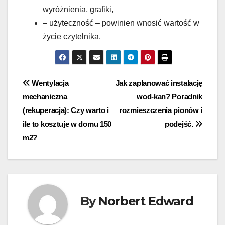
wyróżnienia, grafiki,
– użyteczność – powinien wnosić wartość w
życie czytelnika.
Nawigacja
Wentylacja
Jak zaplanować instalację
mechaniczna
wod-kan? Poradnik
wpisu
(rekuperacja): Czy warto i
rozmieszczenia pionów i
ile to kosztuje w domu 150
podejść.
m2?
By
Norbert Edward