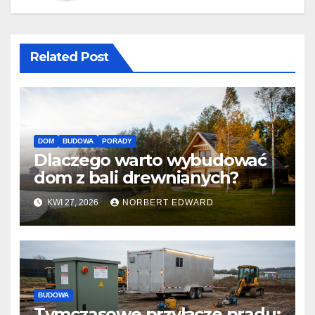
Related Post
DOM
BUDOWA
PORADY
Dlaczego warto wybudować
dom z bali drewnianych?
KWI 27, 2026
NORBERT EDWARD
BUDOWA
Tymczasowe przyłącze prądu: