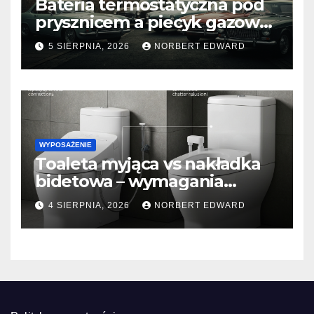
Bateria termostatyczna pod
prysznicem a piecyk gazowy
– dlaczego woda może być
5 SIERPNIA, 2026
NORBERT EDWARD
zimna?
WYPOSAŻENIE
Toaleta myjąca vs nakładka
bidetowa – wymagania
dotyczące przyłącza wody i
4 SIERPNIA, 2026
NORBERT EDWARD
prądu