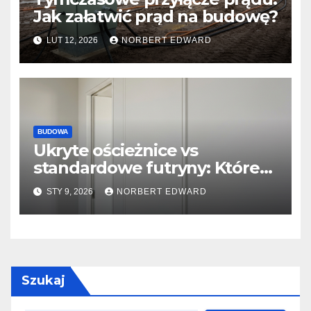
Jak załatwić prąd na budowę?
LUT 12, 2026
NORBERT EDWARD
BUDOWA
Ukryte ościeżnice vs
standardowe futryny: Które
wybrać do nowoczesnego
STY 9, 2026
NORBERT EDWARD
wnętrza?
Szukaj