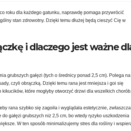
go co roku dla każdego gatunku, naprawdę pomaga przywrócić
ólny stan zdrowotny. Dzięki temu dłużej będą cieszyć Cię w
ączkę i dlaczego jest ważne dl
ia grubszych gałęzi (tych o średnicy ponad 2,5 cm). Polega na
ady, czyli obrączką. Dzięki temu rana jest mniejsza i goi się
h kikucików, które mogłyby otworzyć drzwi dla wszelkich chorób
by rana szybko się zagoiła i wyglądała estetycznie, zwłaszcza
 do gałęzi grubszych niż 2,5 cm, bo wtedy ryzyko uszkodzenia
większe. W ten sposób minimalizujemy stres dla rośliny i wspie