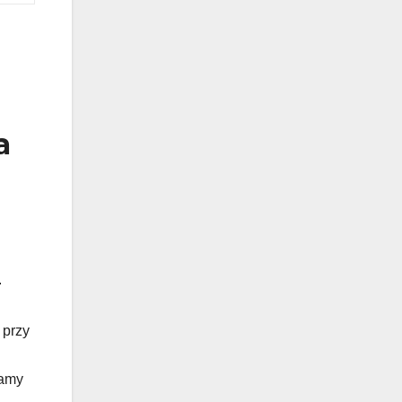
a
.
 przy
ramy