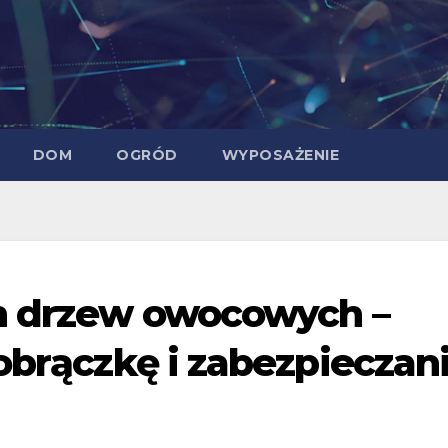
DOM
OGRÓD
WYPOSAŻENIE
ch drzew owocowych –
 obrączkę i zabezpieczan