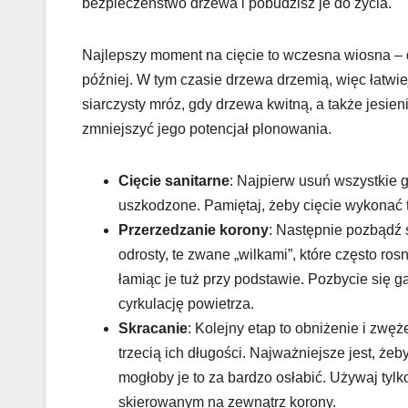
bezpieczeństwo drzewa i pobudzisz je do życia.
Najlepszy moment na cięcie to wczesna wiosna – d
później. W tym czasie drzewa drzemią, więc łatwie
siarczysty mróz, gdy drzewa kwitną, a także jesie
zmniejszyć jego potencjał plonowania.
Cięcie sanitarne
: Najpierw usuń wszystkie 
uszkodzone. Pamiętaj, żeby cięcie wykonać 
Przerzedzanie korony
: Następnie pozbądź 
odrosty, te zwane „wilkami”, które często ros
łamiąc je tuż przy podstawie. Pozbycie się g
cyrkulację powietrza.
Skracanie
: Kolejny etap to obniżenie i zwę
trzecią ich długości. Najważniejsze jest, ż
mogłoby je to za bardzo osłabić. Używaj tyl
skierowanym na zewnątrz korony.