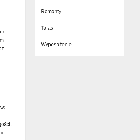
Remonty
Taras
lne
ym
Wyposażenie
az
ów:
gości,
 o