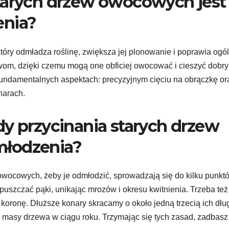
starych drzew owocowych jest
enia?
tóry odmładza roślinę, zwiększa jej plonowanie i poprawia ogó
wom, dzięki czemu mogą one obficiej owocować i cieszyć dobr
fundamentalnych aspektach: precyzyjnym cięciu na obrączkę or
narach.
dy przycinania starych drzew
młodzenia?
owocowych, żeby je odmłodzić, sprowadzają się do kilku punkt
puszczać pąki, unikając mrozów i okresu kwitnienia. Trzeba też
ą koronę. Dłuższe konary skracamy o około jedną trzecią ich dłu
% masy drzewa w ciągu roku. Trzymając się tych zasad, zadbasz