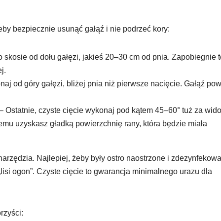
by bezpiecznie usunąć gałąź i nie podrzeć kory:
o skosie od dołu gałęzi, jakieś 20–30 cm od pnia. Zapobiegnie t
j.
aj od góry gałęzi, bliżej pnia niż pierwsze nacięcie. Gałąź po
– Ostatnie, czyste cięcie wykonaj pod kątem 45–60° tuż za wid
temu uzyskasz gładką powierzchnię rany, która będzie miała
arzędzia. Najlepiej, żeby były ostro naostrzone i zdezynfekow
„lisi ogon”. Czyste cięcie to gwarancja minimalnego urazu dla
rzyści: