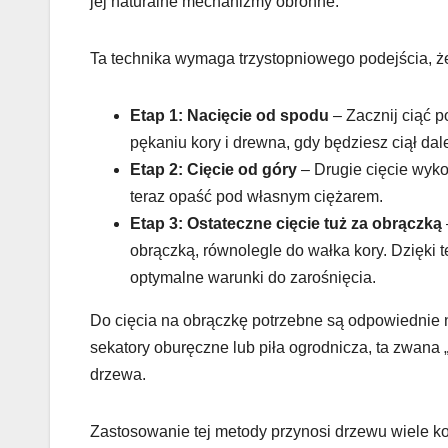
jej naturalne mechanizmy obronne.
Ta technika wymaga trzystopniowego podejścia, że
Etap 1: Nacięcie od spodu
– Zacznij ciąć p
pękaniu kory i drewna, gdy będziesz ciął dale
Etap 2: Cięcie od góry
– Drugie cięcie wykon
teraz opaść pod własnym ciężarem.
Etap 3: Ostateczne cięcie tuż za obrączką
obrączką, równolegle do wałka kory. Dzięki 
optymalne warunki do zarośnięcia.
Do cięcia na obrączkę potrzebne są odpowiednie n
sekatory oburęczne lub piła ogrodnicza, ta zwana 
drzewa.
Zastosowanie tej metody przynosi drzewu wiele ko