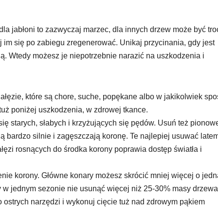
la jabłoni to zazwyczaj marzec, dla innych drzew może być tr
j im się po zabiegu zregenerować. Unikaj przycinania, gdy jest
nią. Wtedy możesz je niepotrzebnie narazić na uszkodzenia i
gałęzie, które są chore, suche, popękane albo w jakikolwiek sp
tuż poniżej uszkodzenia, w zdrowej tkance.
się starych, słabych i krzyżujących się pędów. Usuń też pionow
ną bardzo silnie i zagęszczają koronę. Te najlepiej usuwać latem
ałęzi rosnących do środka korony poprawia dostęp światła i
żenie korony. Główne konary możesz skrócić mniej więcej o jedn
eby w jednym sezonie nie usunąć więcej niż 25-30% masy drzewa
ko ostrych narzędzi i wykonuj cięcie tuż nad zdrowym pąkiem