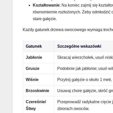
Kształtowanie
: Na koniec zajmij się kształt
równomiernie rozłożonych. Żeby odmłodzić d
stare gałęzie.
Każdy gatunek drzewa owocowego wymaga trochę i
Gatunek
Szczególne wskazówki
Jabłonie
Skracaj wierzchołek, usuń niski
Grusze
Podobnie jak jabłonie; usuń wil
Wiśnie
Przytnij gałęzie o około 1 metr,
Brzoskwinie
Usuwaj chore gałęzie, skróć gr
Czereśnie/
Przeprowadź radykalne cięcie j
Śliwy
zbiorach owoców.