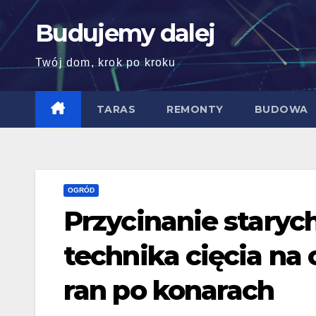
Skip
Budujemy dalej
to
content
Twój dom, krok po kroku
TARAS
REMONTY
BUDOWA
OGRÓD
Przycinanie stary
technika cięcia na
ran po konarach