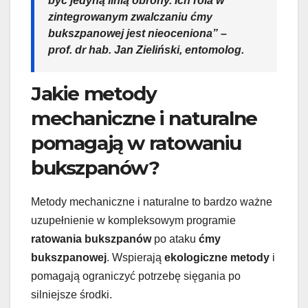
być jedyną linią obrony. Ich rola w
zintegrowanym
zwalczaniu ćmy
bukszpanowej
jest nieoceniona” –
prof. dr hab. Jan Zieliński, entomolog.
Jakie metody
mechaniczne i naturalne
pomagają w ratowaniu
bukszpanów?
Metody mechaniczne i naturalne to bardzo ważne
uzupełnienie w kompleksowym programie
ratowania bukszpanów
po ataku
ćmy
bukszpanowej
. Wspierają
ekologiczne metody
i
pomagają ograniczyć potrzebę sięgania po
silniejsze środki.