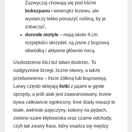
Zazwyczaj chowają się pod liśćmi
bukszpanu
i wewnątrz krzewu, ale
wystarczy lekko poruszyć rośliną, by je
zobaczyć,
dorosłe motyle
– mają około 4 cm
rozpiętości skrzydeł, są jasne z brązową
obwódką i aktywne głównie nocą.
Uszkodzenia liści też łatwo dostrzec. To
nadgryzione brzegi, liczne otwory, a także
przebarwienia – liście żółkną lub brązowieją.
Larwy często sklejają
listki
z jajami w gęste
oprzędy, a jeśli atak jest zaawansowany, krzew
bywa całkowicie ogołocony. Inne ślady inwazji to
białe, wełniste pajęczyny, kokony na pędach,
zielono-szare kłębowiska oraz czarne odchody,
czyli tak zwany frass, który osadza się między