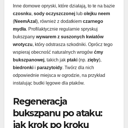
Inne domowe opryski, które działają, to te na bazie
czosnku
,
sody oczyszczonej
lub
olejku neem
(
NeemAzal
), również z dodatkiem
czarnego
mydła
. Profilaktycznie regularnie spryskuj
bukszpany
wywarem z suszonych kwiatów
wrotyczu
, który odstrasza szkodniki. Oprócz tego
wspieraj obecność naturalnych wrogów
ćmy
bukszpanowej
, takich jak
ptaki
(np.
zięby
),
biedronki
i
parazytoidy
. Twórz dla nich
odpowiednie miejsca w ogrodzie, na przykład
instalując budki lęgowe dla ptaków.
Regeneracja
bukszpanu po ataku:
jak krok po kroku