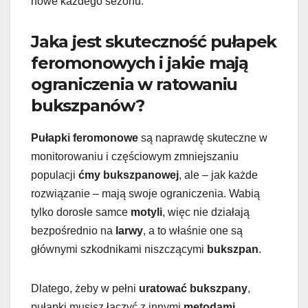
nowe każdego sezonu.
Jaka jest skuteczność pułapek
feromonowych i jakie mają
ograniczenia w ratowaniu
bukszpanów?
Pułapki feromonowe
są naprawdę skuteczne w
monitorowaniu i częściowym zmniejszaniu
populacji
ćmy bukszpanowej
, ale – jak każde
rozwiązanie – mają swoje ograniczenia. Wabią
tylko dorosłe samce
motyli
, więc nie działają
bezpośrednio na
larwy
, a to właśnie one są
głównymi szkodnikami niszczącymi
bukszpan
.
Dlatego, żeby w pełni
uratować bukszpany
,
pułapki musisz łączyć z innymi
metodami