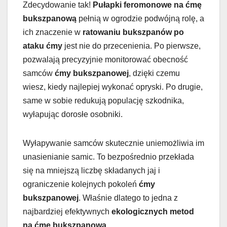
Zdecydowanie tak!
Pułapki feromonowe na ćmę
bukszpanową
pełnią w ogrodzie podwójną rolę, a
ich znaczenie w
ratowaniu bukszpanów po
ataku ćmy
jest nie do przecenienia. Po pierwsze,
pozwalają precyzyjnie monitorować obecność
samców
ćmy bukszpanowej
, dzięki czemu
wiesz, kiedy najlepiej wykonać opryski. Po drugie,
same w sobie redukują populację szkodnika,
wyłapując dorosłe osobniki.
Wyłapywanie samców skutecznie uniemożliwia im
unasienianie samic. To bezpośrednio przekłada
się na mniejszą liczbę składanych jaj i
ograniczenie kolejnych pokoleń
ćmy
bukszpanowej
. Właśnie dlatego to jedna z
najbardziej efektywnych
ekologicznych metod
na ćmę bukszpanową
.