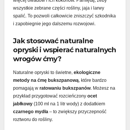
więcej owadów i ich kokonów. Pamiętaj, żeby
wszystkie zebrane części rośliny, jaja i larwy
spalić. To pozwoli całkowicie zniszczyć szkodnika
i zapobiegnie jego dalszemu rozwojowi.
Jak stosować naturalne
opryski i wspierać naturalnych
wrogów ćmy?
Naturalne opryski to świetne,
ekologiczne
metody na ćmę bukszpanową
, które bardzo
pomagają w
ratowaniu bukszpanów
. Możesz na
przykład przygotować rozcieńczony
ocet
jabłkowy
(100 ml na 1 litr wody) z dodatkiem
czarnego mydła
– to zwiększy przyczepność
roztworu do rośliny.