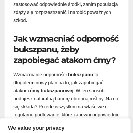
zastosować odpowiednie środki, zanim populacja
zdąży się rozprzestrzenić i narobić poważnych
szkód.
Jak wzmacniać odporność
bukszpanu, żeby
zapobiegać atakom ćmy?
Wzmacnianie odporności
bukszpanu
to
długoterminowy plan na to, jak zapobiegać
atakom
ćmy bukszpanowej
. W ten sposób
budujesz naturalną barierę obronną rośliny. Na co
się składa? Przede wszystkim na właściwe i
regularne podlewanie, które zapewni odpowiednie
nawodnienie, a także na nawożenie, które
We value your privacy
dostarczy wszystkie niezbędne składniki