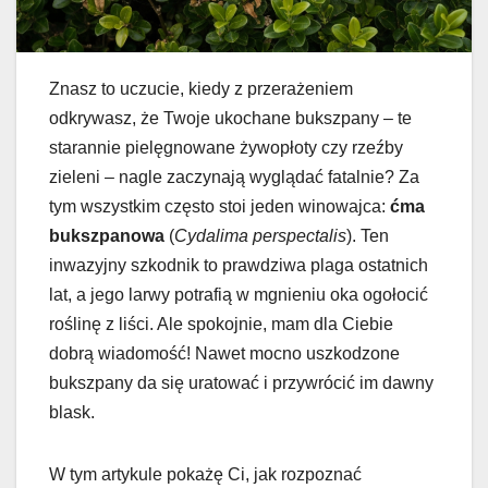
Znasz to uczucie, kiedy z przerażeniem
odkrywasz, że Twoje ukochane bukszpany – te
starannie pielęgnowane żywopłoty czy rzeźby
zieleni – nagle zaczynają wyglądać fatalnie? Za
tym wszystkim często stoi jeden winowajca:
ćma
bukszpanowa
(
Cydalima perspectalis
). Ten
inwazyjny szkodnik to prawdziwa plaga ostatnich
lat, a jego larwy potrafią w mgnieniu oka ogołocić
roślinę z liści. Ale spokojnie, mam dla Ciebie
dobrą wiadomość! Nawet mocno uszkodzone
bukszpany da się uratować i przywrócić im dawny
blask.
W tym artykule pokażę Ci, jak rozpoznać