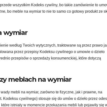
 przede wszystkim Kodeks cywilny, bo takie zamówienie to um
ażne, bo meble na wymiar to nie to samo co gotowy produkt ze s
a wymiar
enie według Twoich wytycznych, traktowane są przez prawo j
egulowana przez przepisy Kodeksu cywilnego o umowie o dzieło
średnio przepisów o sprzedaży konsumenckiej, które dotyczą
rzy meblach na wymiar
wady mebli na wymiar, zarówno te fizyczne, jak i prawne, na
ast. Kodeksu cywilnego) stosuje się do umów o dzieło przez odes
które istniały w momencie przekazania mebli lub pojawiły się 