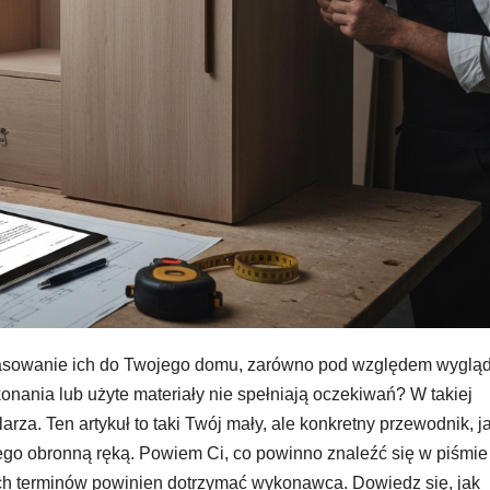
pasowanie ich do Twojego domu, zarówno pod względem wygląd
ykonania lub użyte materiały nie spełniają oczekiwań? W takiej
arza. Ten artykuł to taki Twój mały, ale konkretny przewodnik, j
niego obronną ręką. Powiem Ci, co powinno znaleźć się w piśmie
kich terminów powinien dotrzymać wykonawca. Dowiedz się, jak