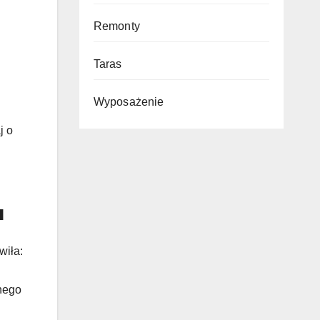
Remonty
Taras
Wyposażenie
j o
u
wiła:
onego