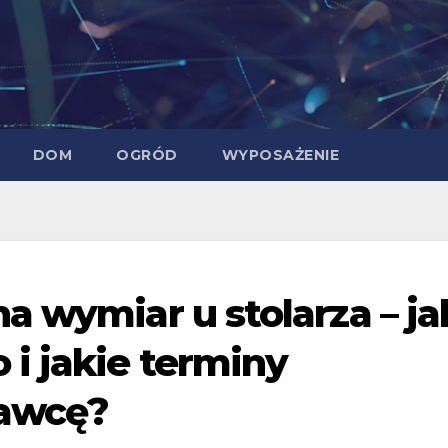
DOM
OGRÓD
WYPOSAŻENIE
a wymiar u stolarza – ja
i jakie terminy
awcę?