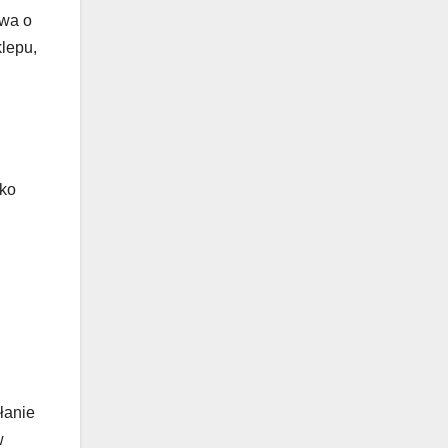
owa o
klepu,
ako
łanie
w