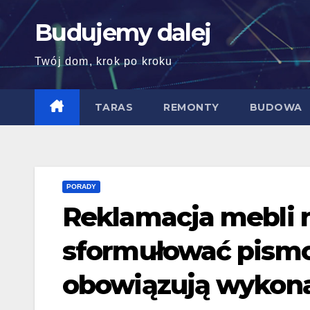
Skip
Budujemy dalej
to
content
Twój dom, krok po kroku
TARAS
REMONTY
BUDOWA
PORADY
Reklamacja mebli n
sformułować pismo 
obowiązują wykon