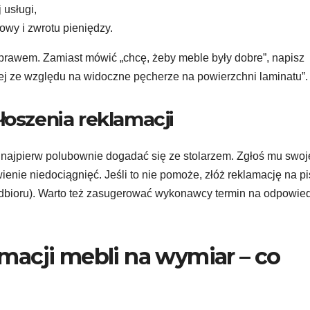
usługi,
wy i zwrotu pieniędzy.
 prawem. Zamiast mówić „chcę, żeby meble były dobre”, napisz
j ze względu na widoczne pęcherze na powierzchni laminatu”.
łoszenia reklamacji
j najpierw polubownie dogadać się ze stolarzem. Zgłoś mu swoj
enie niedociągnięć. Jeśli to nie pomoże, złóż reklamację na p
 odbioru). Warto też zasugerować wykonawcy termin na odpowie
acji mebli na wymiar – co