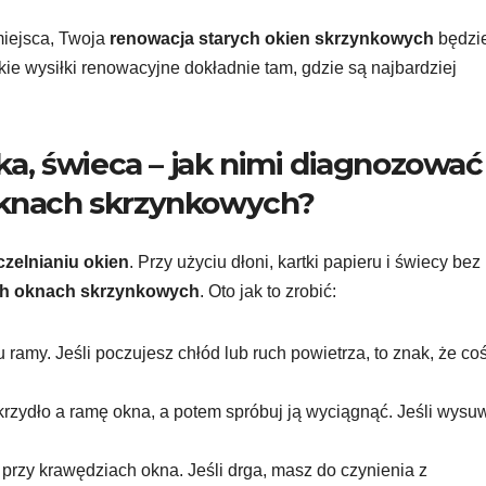
miejsca, Twoja
renowacja starych okien skrzynkowych
będzi
kie wysiłki renowacyjne dokładnie tam, gdzie są najbardziej
tka, świeca – jak nimi diagnozować
 oknach skrzynkowych?
czelnianiu okien
. Przy użyciu dłoni, kartki papieru i świecy bez
ych oknach skrzynkowych
. Oto jak to zrobić:
amy. Jeśli poczujesz chłód lub ruch powietrza, to znak, że coś
rzydło a ramę okna, a potem spróbuj ją wyciągnąć. Jeśli wysu
przy krawędziach okna. Jeśli drga, masz do czynienia z