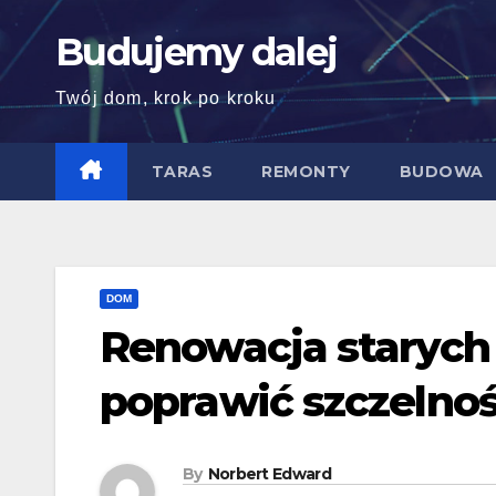
Skip
Budujemy dalej
to
content
Twój dom, krok po kroku
TARAS
REMONTY
BUDOWA
DOM
Renowacja starych 
poprawić szczelnoś
By
Norbert Edward