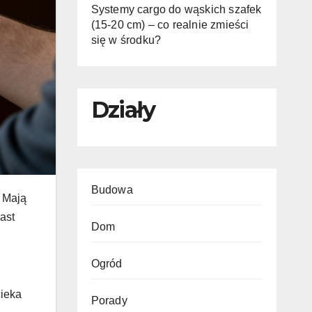
Systemy cargo do wąskich szafek
(15-20 cm) – co realnie zmieści
się w środku?
Działy
Budowa
! Mają
iast
Dom
Ogród
cieka
Porady