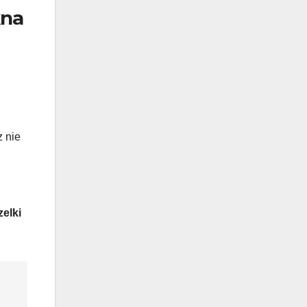
kna
z nie
elki