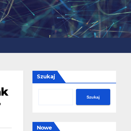
Szukaj
ak
Szukaj
?
Nowe