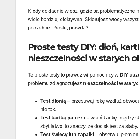
Kiedy dokładnie wiesz, gdzie są problematyczne 
wiele bardziej efektywna. Skierujesz wtedy wszyst
potrzebne. Proste, prawda?
Proste testy DIY: dłoń, kar
nieszczelności w starych
Te proste testy to prawdziwi pomocnicy w
DIY usz
problemu zdiagnozujesz
nieszczelności w star
Test dłonią
– przesuwaj rękę wzdłuż obwodu r
nie tak.
Test kartką papieru
– wsuń kartkę między sk
zbyt łatwo, to znaczy, że docisk jest za słaby.
Test świecy lub zapałki
– obserwuj płomień 