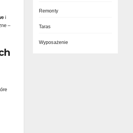
Remonty
we
i
zne –
Taras
Wyposażenie
ach
tóre