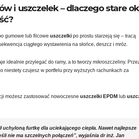
ów i uszczelek – dlaczego stare o
ść?
 bo gumowe lub filcowe
uszczelki
po prostu starzeją się – tracą
nsekwencja ciągłego wystawienia na słońce, deszcz i mróz.
je idealnie przylegać do ramy, a to tworzy mikroszczeliny. Prze
co niestety czujesz w portfelu przy wyższych rachunkach za
wacji możesz zastosować nowoczesne
uszczelki EPDM
lub
uszcz
ł uchyloną furtkę dla uciekającego ciepła. Nawet najlepsze
jeśli nie ma szczelnych połączeń”, wyjaśnia dr inż. Jan