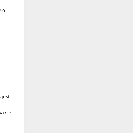
e o
 jest
wa się