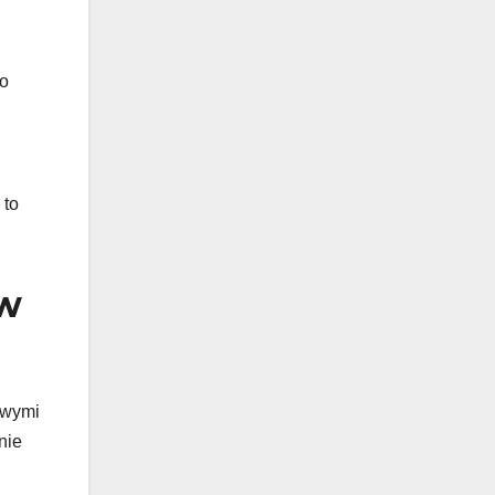
to
 to
 w
owymi
nie