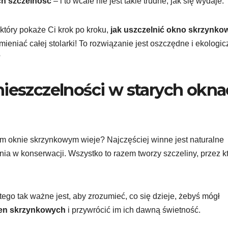
ch szczelność
– i to wcale nie jest takie trudne, jak się wydaje.
który pokaże Ci krok po kroku,
jak uszczelnić okno skrzynko
mieniać całej stolarki! To rozwiązanie jest oszczędne i ekologic
?
nieszczelności w starych okn
m oknie skrzynkowym wieje? Najczęściej winne jest naturalne
ia w konserwacji. Wszystko to razem tworzy szczeliny, przez k
tego tak ważne jest, aby zrozumieć, co się dzieje, żebyś mógł
ien skrzynkowych
i przywrócić im ich dawną świetność.