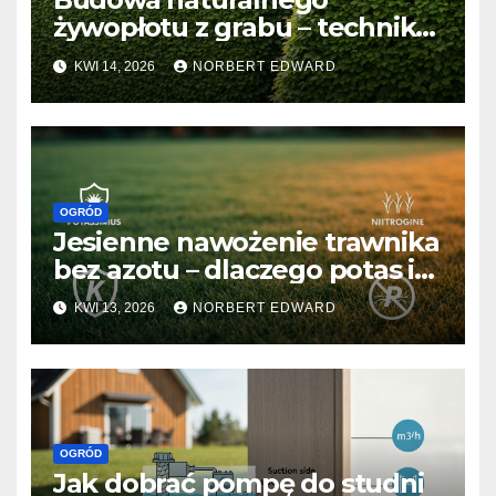
żywopłotu z grabu – technika
sadzenia „w dwa rzędy” i
KWI 14, 2026
NORBERT EDWARD
zasady zagęszczania od
samego dołu
OGRÓD
Jesienne nawożenie trawnika
bez azotu – dlaczego potas i
fosfor są kluczowe przed
KWI 13, 2026
NORBERT EDWARD
pierwszymi mrozami?
OGRÓD
Jak dobrać pompę do studni