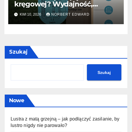
kręgowej? Wydajność,
ciśnienie i wybór wyłącznika
KWI 10, 2026
NORBERT EDWARD
ciśnieniowego
Szukaj
Szukaj
Nowe
Lustra z matą grzejną – jak podłączyć zasilanie, by
lustro nigdy nie parowało?