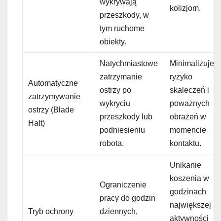
wykrywają
kolizjom.
przeszkody, w
tym ruchome
obiekty.
Natychmiastowe
Minimalizuje
zatrzymanie
ryzyko
Automatyczne
ostrzy po
skaleczeń i
zatrzymywanie
wykryciu
poważnych
ostrzy (Blade
przeszkody lub
obrażeń w
Halt)
podniesieniu
momencie
robota.
kontaktu.
Unikanie
koszenia w
Ograniczenie
godzinach
pracy do godzin
największej
Tryb ochrony
dziennych,
aktywności