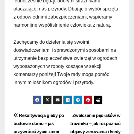
jednocześnie będąc dobrymi strażnikami
otaczającej nas przyrody. Dbając o wybór sprzętu
z odpowiednimi zabezpieczeniami, wspieramy
harmonijne współistnienie człowieka z naturą.
Zachęcamy do dzielenia się swoimi
doświadczeniami i sprawdzonymi sposobami na
utrzymanie bezpieczeństwa zwierząt w ogrodach
wyposażonych w roboty koszące w sekcji
komentarzy poniżej! Twoje rady mogą pomóc
innym miłośnikom ogrodów i przyrody.
Nawigacja
Rekultywacja gleby po
Zwalczanie pędraków w
budowie domu – jak
trawniku – jak rozpoznać
wpisu
przywrócić życie ziemi
objawy żerowania i kiedy