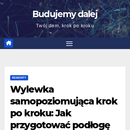
Skip
Budujemy dalej
to
content
Twój dom, krok po kroku
REMONTY
Wylewka
samopoziomująca krok
po kroku: Jak
przygotować podłogę