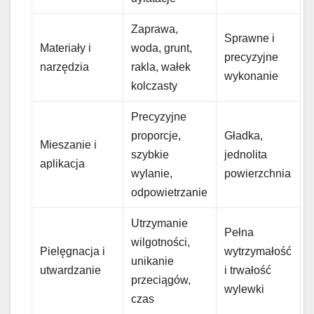
Zaprawa,
Sprawne i
Materiały i
woda, grunt,
precyzyjne
narzędzia
rakla, wałek
wykonanie
kolczasty
Precyzyjne
proporcje,
Gładka,
Mieszanie i
szybkie
jednolita
aplikacja
wylanie,
powierzchnia
odpowietrzanie
Utrzymanie
Pełna
wilgotności,
Pielęgnacja i
wytrzymałość
unikanie
utwardzanie
i trwałość
przeciągów,
wylewki
czas