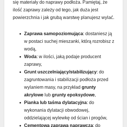
się materiały do naprawy podłoża. Pamiętaj, że
ilość zaprawy zależy od tego, jak duża jest
powierzchnia i jak grubą warstwę planujesz wylać.
Zaprawa samopoziomująca
: dostaniesz ją
w postaci suchej mieszanki, którą rozrobisz z
wodą,
Woda
: w ilości, jaką podaje producent
zaprawy,
Grunt uszczelniający/stabilizujący
: do
zagruntowania i stabilizacji podłoża przed
wylaniem masy, na przykład
grunty
akrylowe
lub
grunty epoksydowe
,
Pianka lub taśma dylatacyjna
: do
wykonania dylatacji obwodowej,
oddzielającej wylewkę od ścian i progów,
Cementowa zaprawa naprawcza
: do