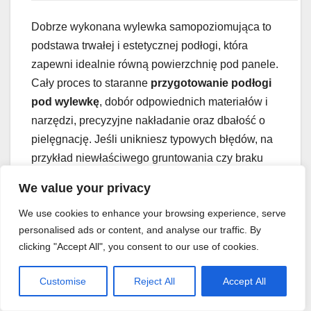
Dobrze wykonana wylewka samopoziomująca to
podstawa trwałej i estetycznej podłogi, która
zapewni idealnie równą powierzchnię pod panele.
Cały proces to staranne
przygotowanie podłogi
pod wylewkę
, dobór odpowiednich materiałów i
narzędzi, precyzyjne nakładanie oraz dbałość o
pielęgnację. Jeśli unikniesz typowych błędów, na
przykład niewłaściwego gruntowania czy braku
odpowietrzania, masz gwarancję sukcesu.
We value your privacy
We use cookies to enhance your browsing experience, serve
Wiesz, każdy etap – od oceny podłoża, przez
personalised ads or content, and analyse our traffic. By
gruntowanie, mieszanie masy, aż po jej
clicking "Accept All", you consent to our use of cookies.
pielęgnację – jest niesamowicie istotny. Chciałem,
żeby ten przewodnik pomógł i doświadczonym, i
Customise
Reject All
Accept All
początkującym w stworzeniu naprawdę dobrej
podłogi. Jesteś gotowy na tę nową, super równą