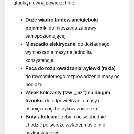
gładką i równą powierzchnię.
Duże wiadro budowlane/głęboki
pojemnik
: do mieszania zaprawy
samopoziomującej,
Mieszadło elektryczne
: do dokładnego
wymieszania masy na jednolitą
konsystencję,
Paca do rozprowadzania wylewki (rakla)
:
do równomiernego rozprowadzenia masy po
podłożu,
Wałek kolczasty (tzw. „jeż”) na długim
trzonku
: do odpowietrzania masy i
usunięcia pęcherzyków powietrza,
Buty z kolcami
: żeby móc swobodnie
chodzić po świeżo wylanej masie, nie
uszkadzając jej,