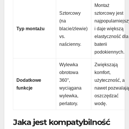
Montaż
Sztorcowy
sztorcowy jest
(na
najpopularniejsz
Typ montażu
blacie/zlewie)
i daje większą
vs.
elastyczność dla
naścienny.
baterii
podokiennych.
Wylewka
Zwiększają
obrotowa
komfort,
Dodatkowe
360°,
użyteczność, a
funkcje
wyciągana
nawet pozwalaj
wylewka,
oszczędzać
perlatory.
wodę.
Jaka jest kompatybilność