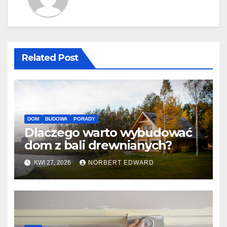
Related Post
DOM
BUDOWA
PORADY
Dlaczego warto wybudować
dom z bali drewnianych?
KWI 27, 2026
NORBERT EDWARD