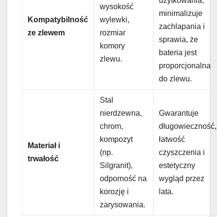
użytkowania,
wysokość
minimalizuje
Kompatybilność
wylewki,
zachlapania i
ze zlewem
rozmiar
sprawia, że
komory
bateria jest
zlewu.
proporcjonalna
do zlewu.
Stal
nierdzewna,
Gwarantuje
chrom,
długowieczność,
kompozyt
łatwość
Materiał i
(np.
czyszczenia i
trwałość
Silgranit),
estetyczny
odporność na
wygląd przez
korozję i
lata.
zarysowania.