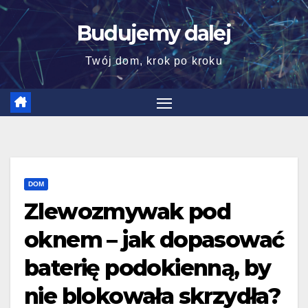
Skip
Budujemy dalej
to
content
Twój dom, krok po kroku
DOM
Zlewozmywak pod
oknem – jak dopasować
baterię podokienną, by
nie blokowała skrzydła?