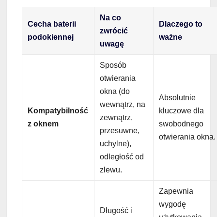
Na co
Cecha baterii
Dlaczego to
zwrócić
podokiennej
ważne
uwagę
Sposób
otwierania
okna (do
Absolutnie
wewnątrz, na
Kompatybilność
kluczowe dla
zewnątrz,
z oknem
swobodnego
przesuwne,
otwierania okna.
uchylne),
odległość od
zlewu.
Zapewnia
wygodę
Długość i