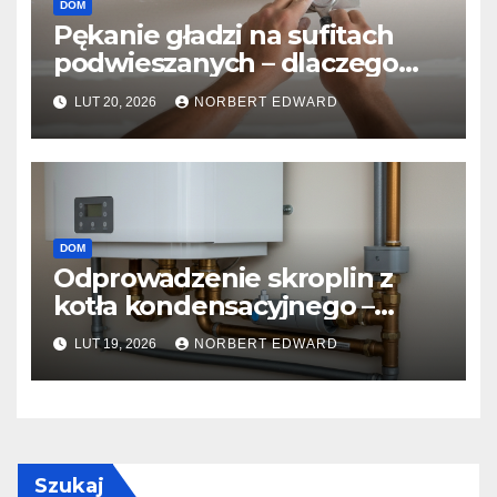
DOM
Pękanie gładzi na sufitach
podwieszanych – dlaczego
taśma papierowa jest lepsza
LUT 20, 2026
NORBERT EDWARD
od siatki?
DOM
Odprowadzenie skroplin z
kotła kondensacyjnego –
gdzie wpiąć rurkę, by uniknąć
LUT 19, 2026
NORBERT EDWARD
zapachów z kanalizacji?
Szukaj