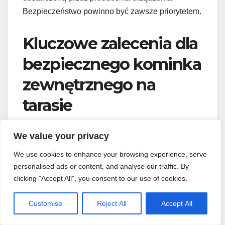
Bezpieczeństwo powinno być zawsze priorytetem.
Kluczowe zalecenia dla
bezpiecznego kominka
zewnętrznego na
tarasie
We value your privacy
Aspekt
Zalecenie
We use cookies to enhance your browsing experience, serve
Min. 60 cm od ścian
Odległość od
personalised ads or content, and analyse our traffic. By
łatwopalnych (30 cm od
elewacji
clicking "Accept All", you consent to our use of cookies.
osłoniętych)
Customise
Reject All
Accept All
Odległość od
Min. 80 cm od mebli,
materiałów