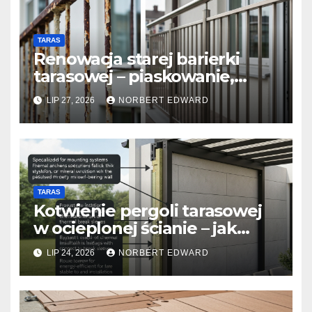
TARAS
Renowacja starej barierki
tarasowej – piaskowanie,
malowanie proszkowe czy
LIP 27, 2026
NORBERT EDWARD
wymiana na system
nierdzewny?
TARAS
Kotwienie pergoli tarasowej
w ocieplonej ścianie – jak
uniknąć mostków
LIP 24, 2026
NORBERT EDWARD
termicznych przy montażu?