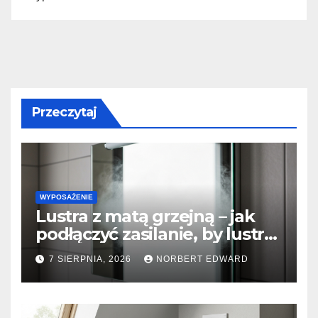
Przeczytaj
WYPOSAŻENIE
Lustra z matą grzejną – jak
podłączyć zasilanie, by lustro
nigdy nie parowało?
7 SIERPNIA, 2026
NORBERT EDWARD