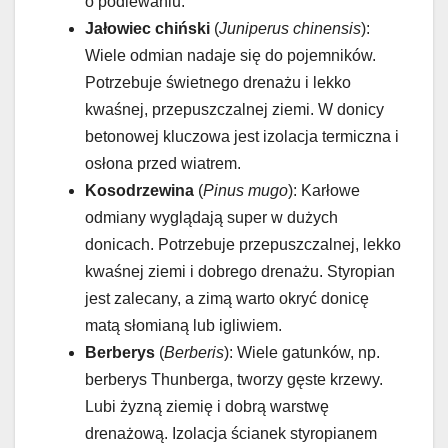
o podlewaniu.
Jałowiec chiński
(
Juniperus chinensis
):
Wiele odmian nadaje się do pojemników.
Potrzebuje świetnego drenażu i lekko
kwaśnej, przepuszczalnej ziemi. W donicy
betonowej kluczowa jest izolacja termiczna i
osłona przed wiatrem.
Kosodrzewina
(
Pinus mugo
): Karłowe
odmiany wyglądają super w dużych
donicach. Potrzebuje przepuszczalnej, lekko
kwaśnej ziemi i dobrego drenażu. Styropian
jest zalecany, a zimą warto okryć donicę
matą słomianą lub igliwiem.
Berberys
(
Berberis
): Wiele gatunków, np.
berberys Thunberga, tworzy gęste krzewy.
Lubi żyzną ziemię i dobrą warstwę
drenażową. Izolacja ścianek styropianem