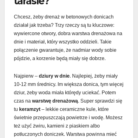
tarasie?
Chcesz, żeby drenaż w betonowych donicach
działał jak trzeba? Trzy rzeczy są tu kluczowe:
wywiercone otwory, dobra warstwa drenażowa na
dnie i materiał, który wszystko oddzieli. Takie
połączenie gwarantuje, że nadmiar wody sobie
pójdzie, a korzenie będą miały się dobrze.
Najpierw –
dziury w dnie
. Najlepiej, żeby miały
10-12 mm średnicy. Im większa donica, tym więcej
dziur, żeby woda miała którędy uciekać. Potem
czas na
warstwę drenażową
. Super sprawdzi się
tu
keramzyt
– lekkie ceramiczne kule, które
świetnie przepuszczają powietrze i wodę. Możesz
też użyć żwiru, kamieni z piaskiem albo
potłuczonych doniczek. Warstwa powinna mieć