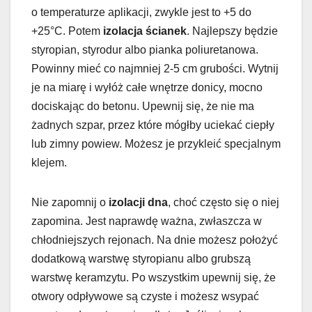
o temperaturze aplikacji, zwykle jest to +5 do
+25°C. Potem
izolacja ścianek
. Najlepszy będzie
styropian, styrodur albo pianka poliuretanowa.
Powinny mieć co najmniej 2-5 cm grubości. Wytnij
je na miarę i wyłóż całe wnętrze donicy, mocno
dociskając do betonu. Upewnij się, że nie ma
żadnych szpar, przez które mógłby uciekać ciepły
lub zimny powiew. Możesz je przykleić specjalnym
klejem.
Nie zapomnij o
izolacji dna
, choć często się o niej
zapomina. Jest naprawdę ważna, zwłaszcza w
chłodniejszych rejonach. Na dnie możesz położyć
dodatkową warstwę styropianu albo grubszą
warstwę keramzytu. Po wszystkim upewnij się, że
otwory odpływowe są czyste i możesz wsypać