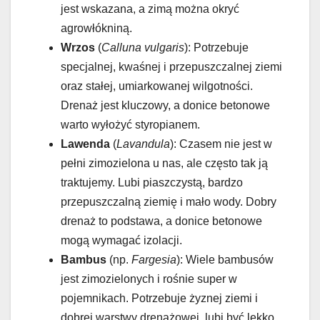
jest wskazana, a zimą można okryć
agrowłókniną.
Wrzos
(
Calluna vulgaris
): Potrzebuje
specjalnej, kwaśnej i przepuszczalnej ziemi
oraz stałej, umiarkowanej wilgotności.
Drenaż jest kluczowy, a donice betonowe
warto wyłożyć styropianem.
Lawenda
(
Lavandula
): Czasem nie jest w
pełni zimozielona u nas, ale często tak ją
traktujemy. Lubi piaszczystą, bardzo
przepuszczalną ziemię i mało wody. Dobry
drenaż to podstawa, a donice betonowe
mogą wymagać izolacji.
Bambus
(np.
Fargesia
): Wiele bambusów
jest zimozielonych i rośnie super w
pojemnikach. Potrzebuje żyznej ziemi i
dobrej warstwy drenażowej, lubi być lekko