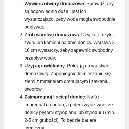
Wywierć otwory drenażowe
: Sprawdź, czy
są odpowiednio duże i jest ich
wystarczająco, żeby woda mogła swobodnie
odpływać.
Zrób warstwę drenażową
: Użyj keramzytu,
żwiru lub kamieni na dnie donicy. Warstwa 2-
10 cm wystarczy, żeby zapewnić swobodny
przepływ wody.
Użyj agrowłókniny
: Połóż ją na warstwie
drenażowej. Zapobiegnie to mieszaniu się
ziemi z materiałem drenującym i zatkaniu
otworów.
Zaimpregnuj i ociepl donicę
: Nałóż
impregnat na beton, a potem wyłóż wnętrze
donicy płytami styropianu lub styroduru (min.
2-5 cm grubości). To będzie bariera
termiczna.