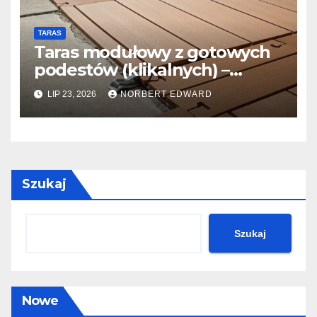
TARAS
Taras modułowy z gotowych
podestów (klikalnych) –
szybka metamorfoza starej
LIP 23, 2026
NORBERT EDWARD
posadzki w jeden dzień
Szukaj
Szukaj
Nowe