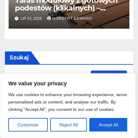
Taras modułowy z gotowych
podestów (klikalnych) –
szybka metamorfoza starej
LIP 23, 2026
NORBERT EDWARD
posadzki w jeden dzień
Szukaj
Szukaj
We value your privacy
We use cookies to enhance your browsing experience, serve
personalised ads or content, and analyse our traffic. By
Nowe
clicking "Accept All", you consent to our use of cookies.
Customise
Reject All
Accept All
Stelaż podtynkowy WC do niskiej zabudowy –
kiedy warto go wybrać i jak zamontować przycisk