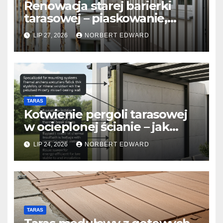
Renowacja starej barierki
tarasowej – piaskowanie,
malowanie proszkowe czy
LIP 27, 2026
NORBERT EDWARD
wymiana na system
nierdzewny?
TARAS
Kotwienie pergoli tarasowej
w ocieplonej ścianie – jak
uniknąć mostków
LIP 24, 2026
NORBERT EDWARD
termicznych przy montażu?
TARAS