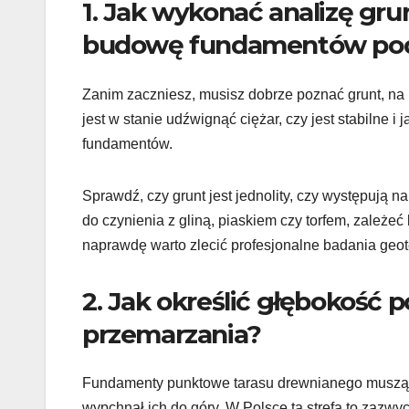
1. Jak wykonać analizę gr
budowę fundamentów pod
Zanim zaczniesz, musisz dobrze poznać grunt, na k
jest w stanie udźwignąć ciężar, czy jest stabilne i
fundamentów.
Sprawdź, czy grunt jest jednolity, czy występują n
do czynienia z gliną, piaskiem czy torfem, zależeć
naprawdę warto zlecić profesjonalne badania geo
2. Jak określić głębokość 
przemarzania?
Fundamenty punktowe tarasu drewnianego muszą si
wypchnął ich do góry. W Polsce ta strefa to zazwy