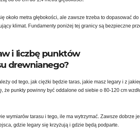
ę około metra głębokości, ale zawsze trzeba to dopasować do 
anujący klimat. Fundamenty poniżej tej granicy są bezpieczne pr
aw i liczbę punktów
su drewnianego?
ży od tego, jak ciężki będzie taras, jakie masz legary i z jaki
ę, że punkty powinny być oddalone od siebie o 80-120 cm wzdł
e wymiarów tarasu i tego, ile ma wytrzymać. Zawsze dobrze je
jsca, gdzie legary się krzyżują i gdzie będą podparte.