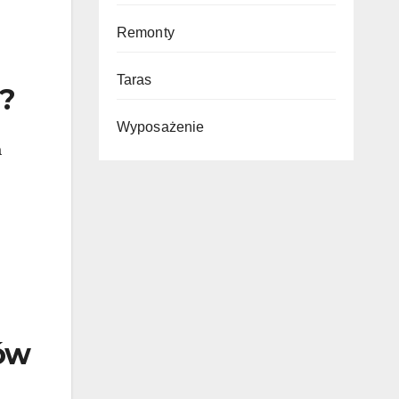
Remonty
Taras
?
Wyposażenie
a
sów