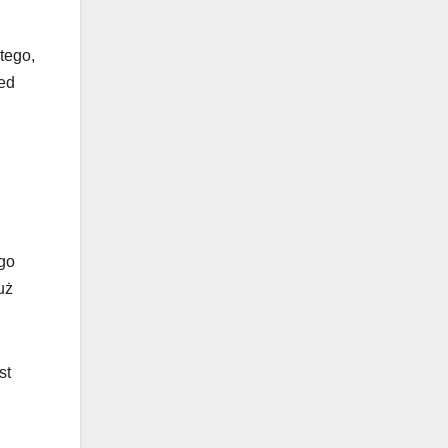
tego,
zed
ego
uż
st