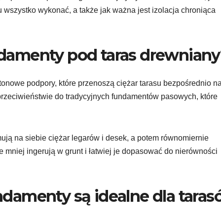
ku wszystko wykonać, a także jak ważna jest izolacja chroniąca
damenty pod taras drewniany
tonowe podpory, które przenoszą ciężar tarasu bezpośrednio n
w przeciwieństwie do tradycyjnych fundamentów pasowych, które
ują na siebie ciężar legarów i desek, a potem równomiernie
że mniej ingerują w grunt i łatwiej je dopasować do nierówności
damenty są idealne dla tara