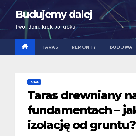
Skip
Budujemy dalej
to
content
Twój dom, krok po kroku
TARAS
REMONTY
BUDOWA
TARAS
Taras drewniany n
fundamentach – jak
izolację od gruntu?