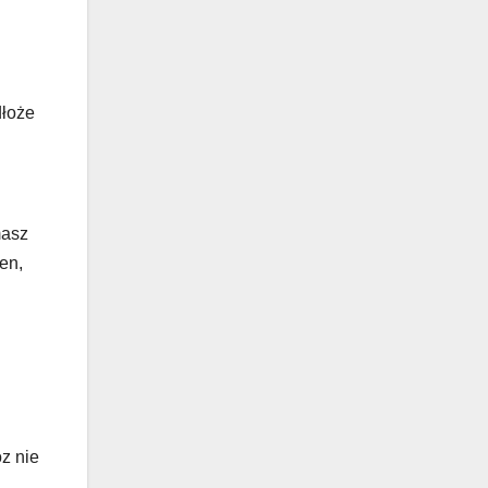
dłoże
masz
en,
z nie