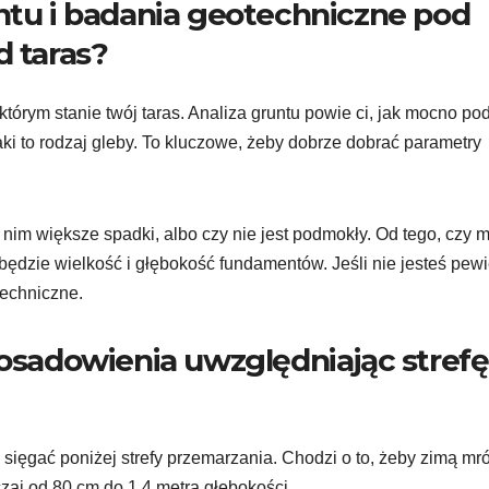
untu i badania geotechniczne pod
 taras?
tórym stanie twój taras. Analiza gruntu powie ci, jak mocno po
 jaki to rodzaj gleby. To kluczowe, żeby dobrze dobrać parametry
a nim większe spadki, albo czy nie jest podmokły. Od tego, czy 
 będzie wielkość i głębokość fundamentów. Jeśli nie jesteś pewi
techniczne.
posadowienia uwzględniając strefę
ęgać poniżej strefy przemarzania. Chodzi o to, żeby zimą mró
czaj od 80 cm do 1,4 metra głębokości.