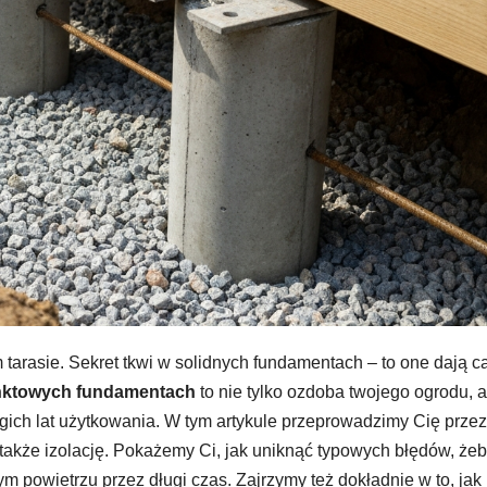
tarasie. Sekret tkwi w solidnych fundamentach – to one dają ca
unktowych fundamentach
to nie tylko ozdoba twojego ogrodu, a
gich lat użytkowania. W tym artykule przeprowadzimy Cię przez
także izolację. Pokażemy Ci, jak uniknąć typowych błędów, że
powietrzu przez długi czas. Zajrzymy też dokładnie w to, jak