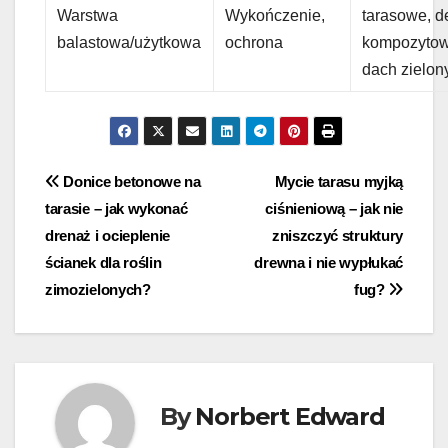
Warstwa
Wykończenie,
tarasowe, d
balastowa/użytkowa
ochrona
kompozytow
dach zielon
Nawigacja
Donice betonowe na
Mycie tarasu myjką
tarasie – jak wykonać
ciśnieniową – jak nie
wpisu
drenaż i ocieplenie
zniszczyć struktury
ścianek dla roślin
drewna i nie wypłukać
zimozielonych?
fug?
By
Norbert Edward