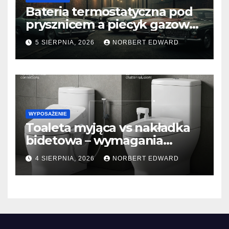
Bateria termostatyczna pod
prysznicem a piecyk gazowy
– dlaczego woda może być
5 SIERPNIA, 2026
NORBERT EDWARD
zimna?
WYPOSAŻENIE
Toaleta myjąca vs nakładka
bidetowa – wymagania
dotyczące przyłącza wody i
4 SIERPNIA, 2026
NORBERT EDWARD
prądu