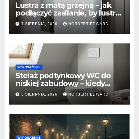
Lustra z matą grzejną – jak
podłączyć zasilanie, by lustro
nigdy nie parowało?
7 SIERPNIA, 2026
NORBERT EDWARD
WYPOSAŻENIE
Stelaż podtynkowy WC do
niskiej zabudowy – kiedy
warto go wybrać i jak
6 SIERPNIA, 2026
NORBERT EDWARD
zamontować przycisk od
góry?
WYPOSAŻENIE