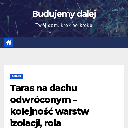
Skip
Budujemy dalej
to
content
Twój dom, krok po kroku
TARAS
Taras na dachu
odwróconym –
kolejność warstw
izolacji, rola