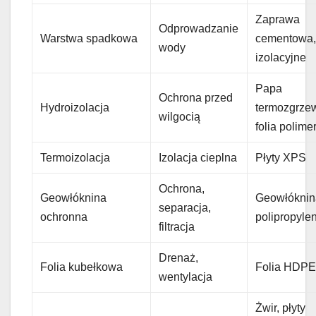
Zaprawa
Odprowadzanie
Warstwa spadkowa
cementowa, 
wody
izolacyjne
Papa
Ochrona przed
Hydroizolacja
termozgrze
wilgocią
folia polim
Termoizolacja
Izolacja cieplna
Płyty XPS
Ochrona,
Geowłóknina
Geowłóknin
separacja,
ochronna
polipropyl
filtracja
Drenaż,
Folia kubełkowa
Folia HDP
wentylacja
Żwir, płyty